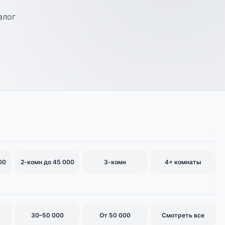
алог
00
2-комн до 45 000
3-комн
4+ комнаты
30–50 000
От 50 000
Смотреть все