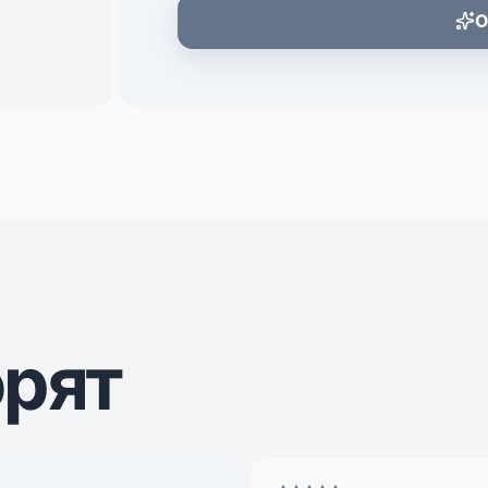
О
орят