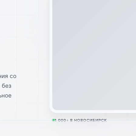
ния со
 без
ьное
1 000+
В
НОВОСИБИРСК